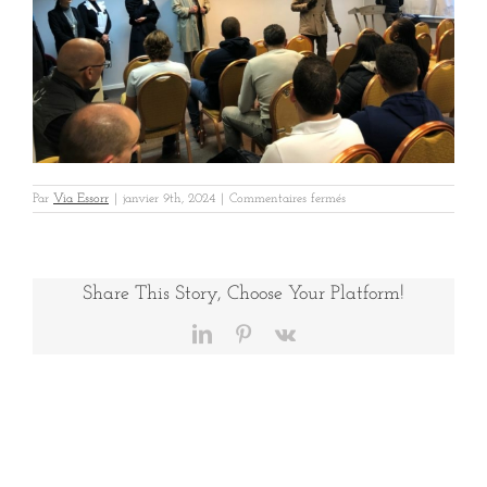
sur
Par
Via Essorr
|
janvier 9th, 2024
|
Commentaires fermés
Vinci
Bruxelles
2
Share This Story, Choose Your Platform!
LinkedIn
Pinterest
Vk