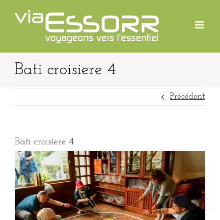
Passer
au
contenu
Bati croisiere 4
Précédent
Bati croisiere 4