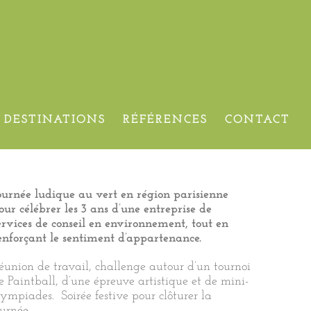
DESTINATIONS
RÉFÉRENCES
CONTACT
ournée ludique au vert en région parisienne
our célébrer les 3 ans d’une entreprise de
ervices de conseil en environnement, tout en
enforçant le sentiment d’appartenance.
éunion de travail, challenge autour d’un tournoi
e Paintball, d’une épreuve artistique et de mini-
lympiades. Soirée festive pour clôturer la
ournée.