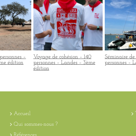
personnes –
Voyage de cohésion – 140
Séminaire de 
me édition
personnes – Landes – 3ème
personnes – L
édition
Accueil
Qui sommes-nous ?
Références