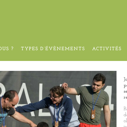
 55 personnes – Paris
US ?
TYPES D’ÉVÈNEMENTS
ACTIVITÉS
J
p
s
r
R
d
o
j