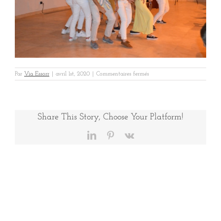
sur
Par
Via Essorr
|
avril 1st, 2020
|
Commentaires fermés
ORNIKAR
BENDOR
5
Share This Story, Choose Your Platform!
LinkedIn
Pinterest
Vk