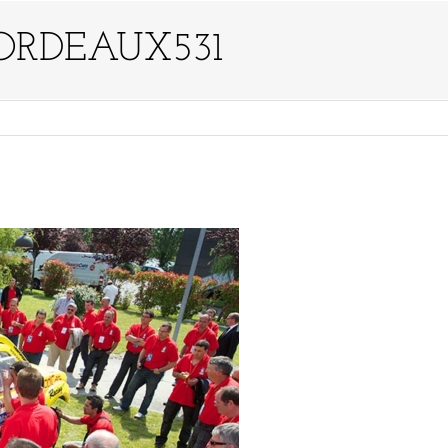
ORDEAUX531
US ?
TYPES D’ÉVÈNEMENTS
ACTIVITÉS