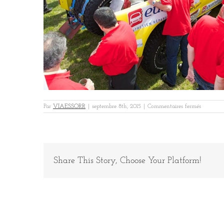
sur
Par
VIAESSORR
|
septembre 8th, 2015
|
Commentaires fermés
okEURO
Share This Story, Choose Your Platform!