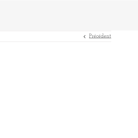
Précédent
DESTINATIONS
RÉFÉRENCES
CONTACT