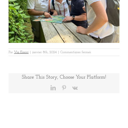
sur
Par
Via Essorr
|
janvier 8th, 2024
|
Commentaires fermés
Uxello
Beauval
4
Share This Story, Choose Your Platform!
LinkedIn
Pinterest
Vk