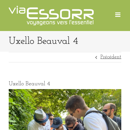
Passer
au
contenu
Uxello Beauval 4
Précédent
Uxello Beauval 4