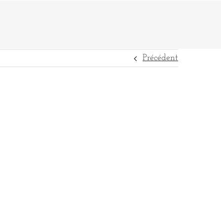
Précédent
DESTINATIONS
RÉFÉRENCES
CONTACT