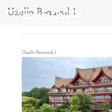
Passer
au
Uxello Beauval 1
contenu
QUI SOMMES-NO
Uxello Beauval 1