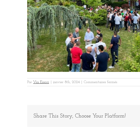
sur
Par
Via Essorr
|
janvier 8th, 2024
|
Commentaires fermés
Uxello
Beauval
1
Share This Story, Choose Your Platform!