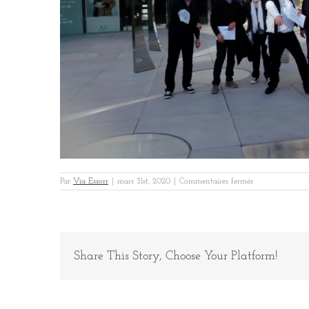
sur
Par
Via Essorr
|
mars 31st, 2020
|
Commentaires fermés
RECTOR
CANNES
5
Share This Story, Choose Your Platform!