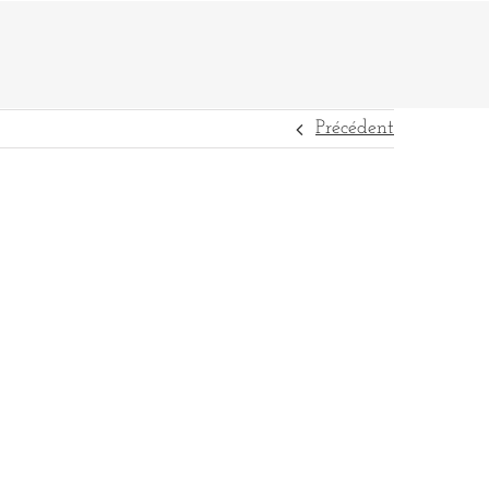
Précédent
DESTINATIONS
RÉFÉRENCES
CONTACT