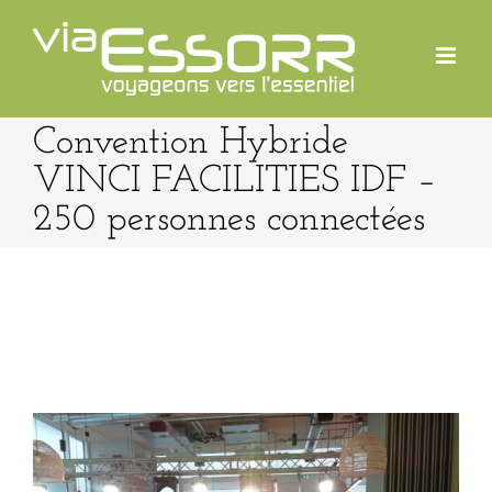
Passer
au
contenu
Convention Hybride
VINCI FACILITIES IDF –
250 personnes connectées
View
Larger
Image