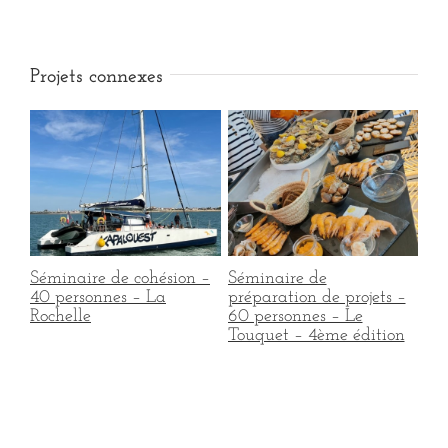
Projets connexes
Séminaire de cohésion –
Séminaire de
Jo
s –
40 personnes – La
préparation de projets –
150
Rochelle
60 personnes – Le
2è
Touquet – 4ème édition