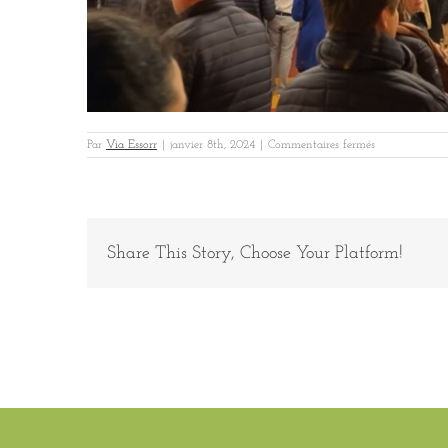
sur
Par
Via Essorr
|
janvier 8th, 2024
|
Commentaires fermés
Uxello
4
Share This Story, Choose Your Platform!