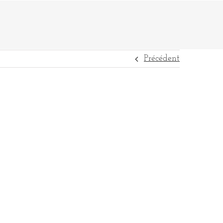
Précédent
DESTINATIONS
RÉFÉRENCES
CONTACT