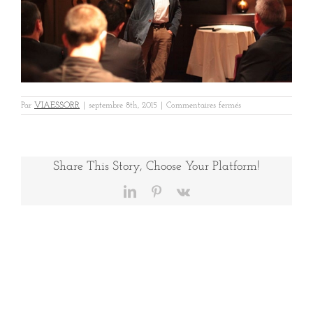
sur
Par
VIAESSORR
|
septembre 8th, 2015
|
Commentaires fermés
CITROENokIMG_04
Share This Story, Choose Your Platform!
LinkedIn
Pinterest
Vk