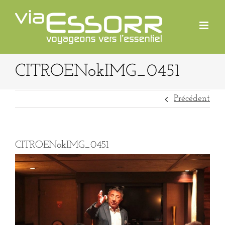
Passer
au
contenu
CITROENokIMG_0451
Précédent
CITROENokIMG_0451