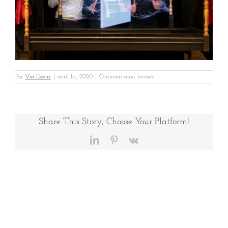
sur
Par
Via Essorr
|
avril 1st, 2020
|
Commentaires fermés
EIF
5
Share This Story, Choose Your Platform!
LinkedIn
Pinterest
Vk