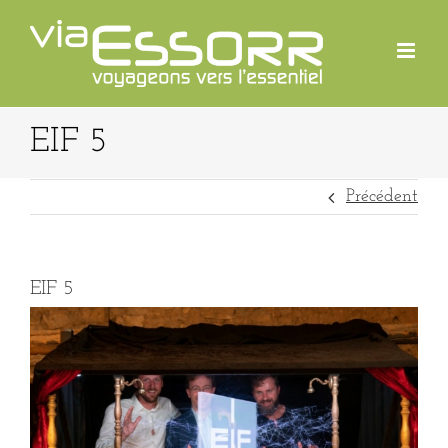
Passer
au
contenu
EIF 5
Précédent
EIF 5