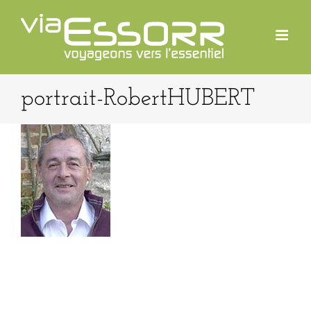
Passer
au
contenu
portrait-RobertHUBERT