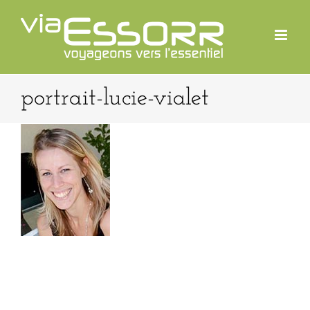
Passer
au
contenu
portrait-lucie-vialet