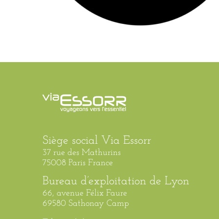
Siège social Via Essorr
37 rue des Mathurins
75008 Paris France
Bureau d’exploitation de Lyon
66, avenue Félix Faure
69580 Sathonay Camp