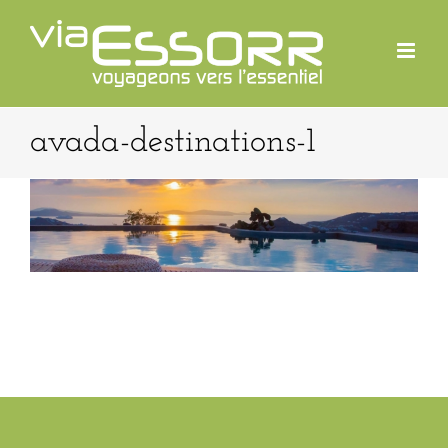
Passer
au
contenu
avada-destinations-1