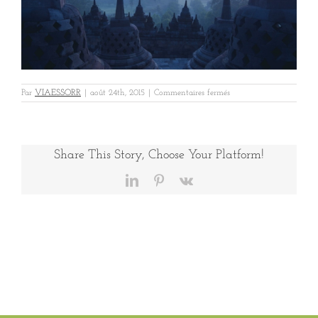
sur
Par
VIAESSORR
|
août 24th, 2015
|
Commentaires fermés
783
Share This Story, Choose Your Platform!
LinkedIn
Pinterest
Vk