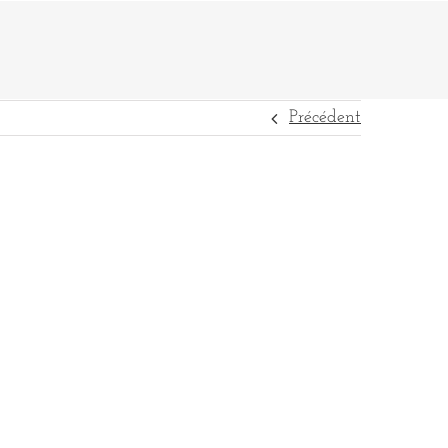
Précédent
DESTINATIONS
RÉFÉRENCES
CONTACT