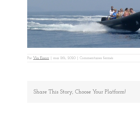
sur
Par
Via Essorr
|
mai 11th, 2020
|
Commentaires fermés
L1030408
–
Edited
(2)
Share This Story, Choose Your Platform!