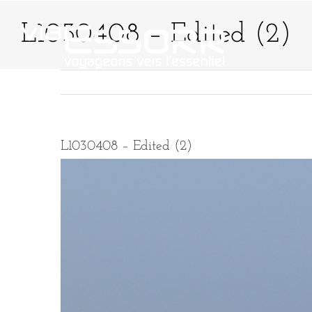
Passer
au
L1030408 – Edited (2)
contenu
QUI SOMMES-NO
L1030408 – Edited (2)