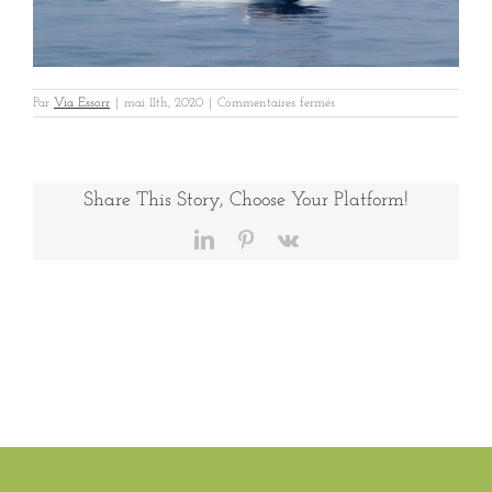
sur
Par
Via Essorr
|
mai 11th, 2020
|
Commentaires fermés
L1030410
–
Edited
(1)
Share This Story, Choose Your Platform!
LinkedIn
Pinterest
Vk