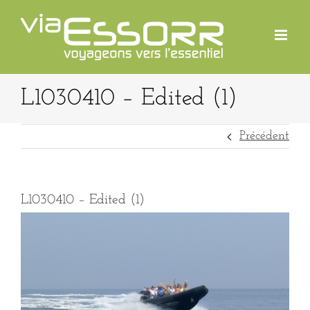
Passer
au
contenu
L1030410 – Edited (1)
Précédent
L1030410 – Edited (1)